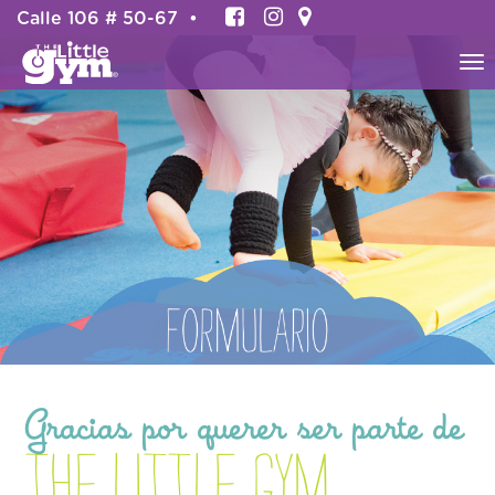
Calle 106 # 50-67 •
To
na
Gracias por querer ser parte de
The Little Gym