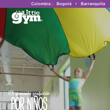
Colombia : Bogotá • Barranquilla
¡El gimnasio preferido
por niños