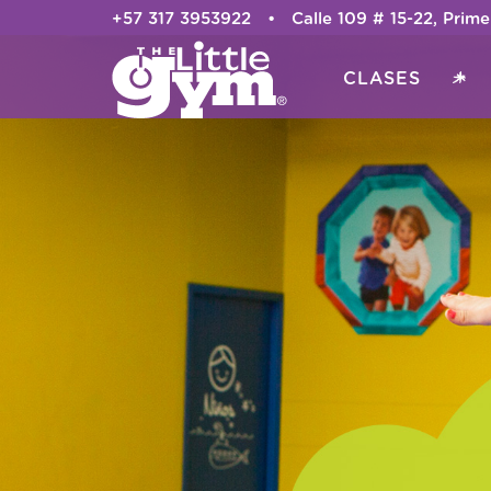
+57 317 3953922 • Calle 109 # 15-22, Pr
CLASES