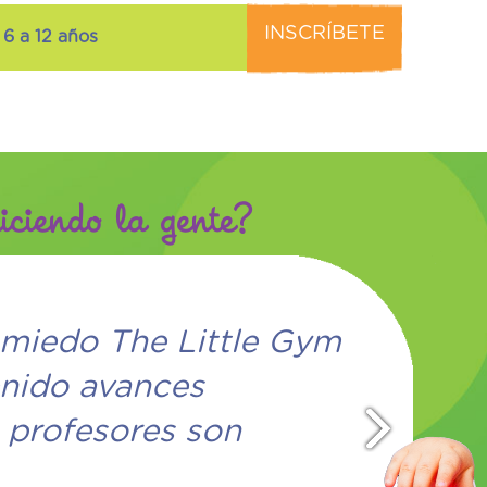
INSCRÍBETE
 6 a 12 años
ciendo la gente?
“Juanis viene feliz a sus cla
encanta sentir la atención 
profesora y lo que más disf
tiempo en el gimnasio.”