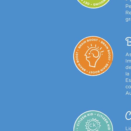
Pe
Re
gr
B
As
Im
de
la
Es
co
Au
C
Li