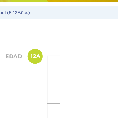
ool
(6-12Años)