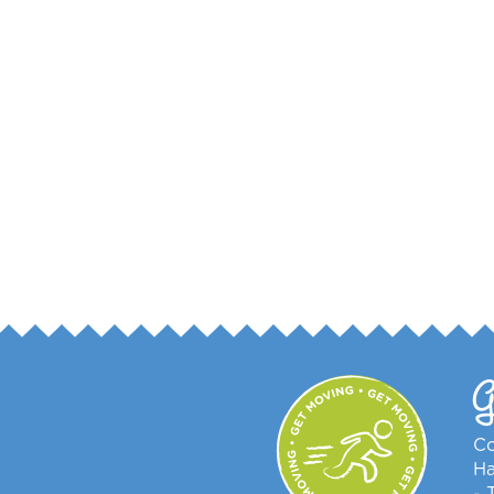
G
Co
Ha
- 