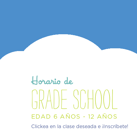
Horario de
grade school
EDAD 6 AÑOS - 12 AÑOS
Clickea en la clase deseada e ¡Inscríbete!