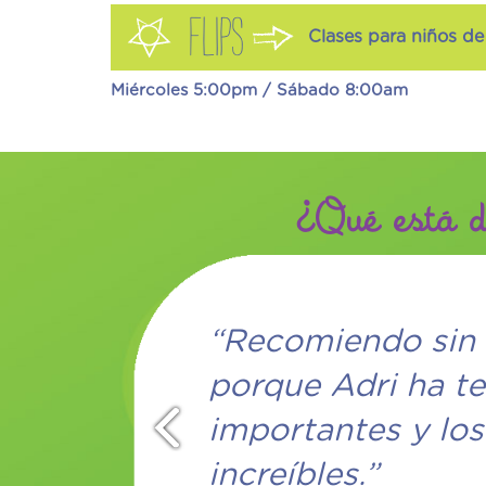
FLIPS
Clases para niños de
Miércoles 5:00pm / Sábado 8:00am
¿Qué está di
ndo sin miedo The Little Gym
dri ha tenido avances
tes y los profesores son
s.”