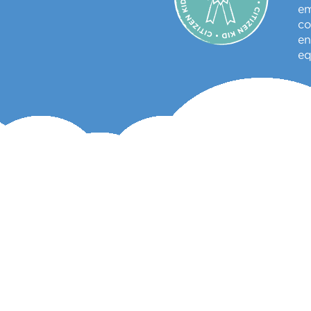
em
co
en
eq