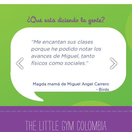
¿Qué está diciendo la gente?
e se
“Me encantan sus clases
“Me 
ym, aquí
porque he podido notar los
resp
 que mi
avances de Miguel, tanto
me s
físicos como sociales.”
bebé
enf
Magda mamá de Miguel Angel Carrero
- Birds
má - Bugs
The Little Gym Colombia