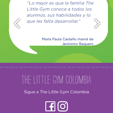
as y se
“Lo mejor es que la familia The
“Las
eso de
Little Gym conoce a todos los
preo
arse de
alumnos, sus habilidades y lo
cada
ces.
que les falta desarrollar.”
que 
Nos 
María Paula Castaño mamá de
Jerónimo Baquero
lejandra y
Ana 
fía Porras
The Little Gym Colombia
Sigue a The Little Gym Colombia